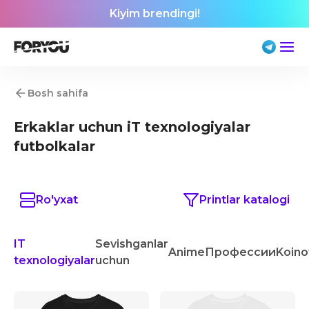
Kiyim brendingi!
Bosh sahifa
Erkaklar uchun iT texnologiyalar
futbolkalar
Ro'yxat
Printlar katalogi
IT
Sevishganlar
Anime
Профессии
Koino
texnologiyalar
uchun