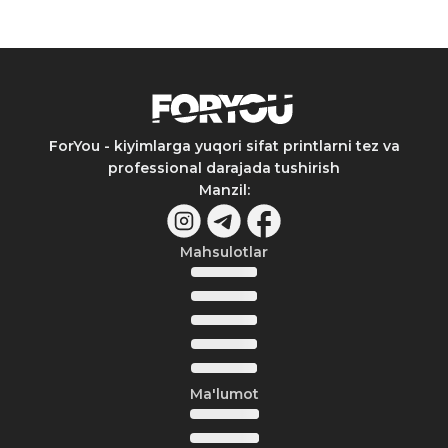
ForYou - kiyimlarga yuqori sifat printlarni tez va
professional darajada tushirish
Manzil
:
Mahsulotlar
Ma'lumot