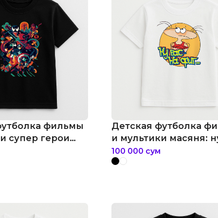
футболка фильмы
Детская футболка ф
и супер герои
и мультики масяня: н
на фиг
100 000
сум