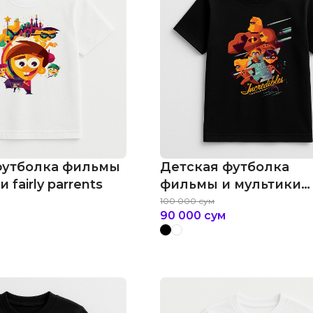
футболка фильмы
Детская футболка
 fairly parrents
фильмы и мультики
the incredibles
100 000
сум
90 000
сум