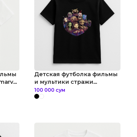
ильмы
Детская футболка фильмы
marvel
и мультики стражи
галактики 3
100 000
сум