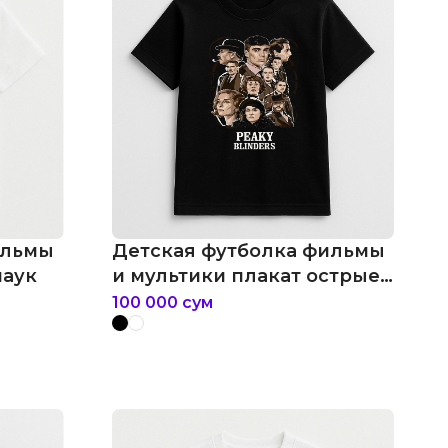
ильмы
Детская футболка фильмы
паук
и мультики плакат острые
козырьки
100 000
сум