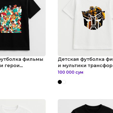
футболка фильмы
Детская футболка ф
и герои
и мультики трансфо
дома walt disney
bumblebee
100 000
сум