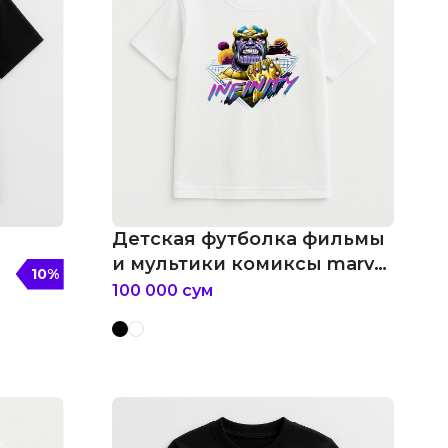
Детская футболка фильмы
и мультики комиксы marvel
10
%
танос infinity
100 000
сум