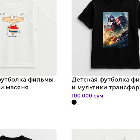
футболка фильмы
Детская футболка ф
ки масяня
и мультики трансфо
восхождение звероб
100 000
сум