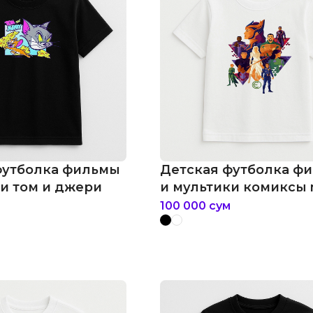
футболка фильмы
Детская футболка ф
ки том и джери
и мультики комиксы 
eternals
100 000
сум