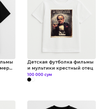
ильмы
Детская футболка фильмы
рмеры:
и мультики крестный отец
отов
100 000
сум