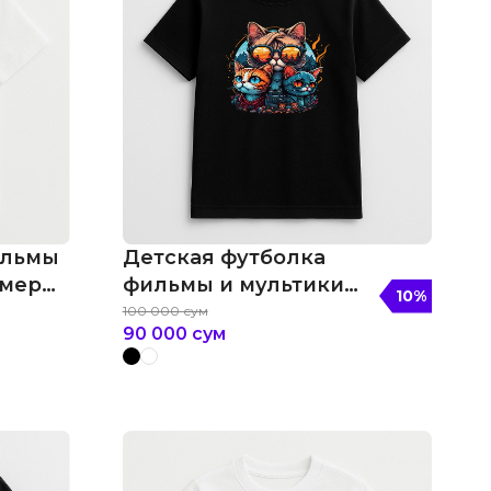
ильмы
Детская футболка
рмер
фильмы и мультики
10
%
мультяшные котики в
100 000
сум
90 000
сум
очках