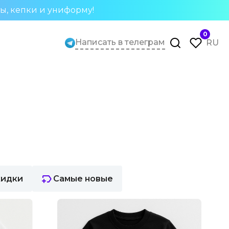
ты, кепки и униформу!
0
Написать в телеграм
RU
кидки
Самые новые