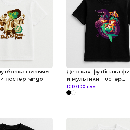
футболка фильмы
Детская футболка ф
и постер rango
и мультики постер
русалочка
100 000
сум