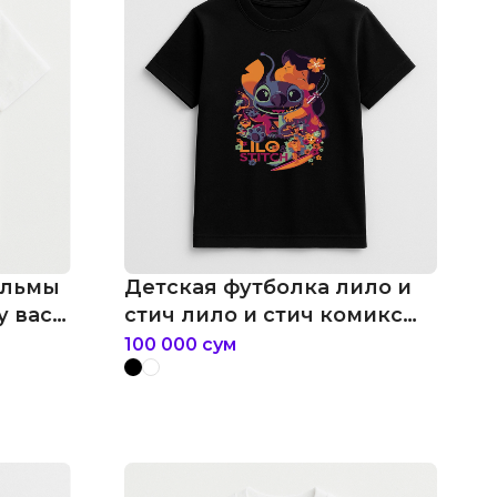
ильмы
Детская футболка лило и
у вас
стич лило и стич комикс
disney
100 000
сум