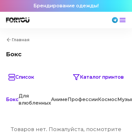
Брендирование одежды!
Главная
Бокс
Список
Каталог принтов
Для
Бокс
Аниме
Профессии
Космос
Музы
влюбленных
Товаров нет. Пожалуйста, посмотрите