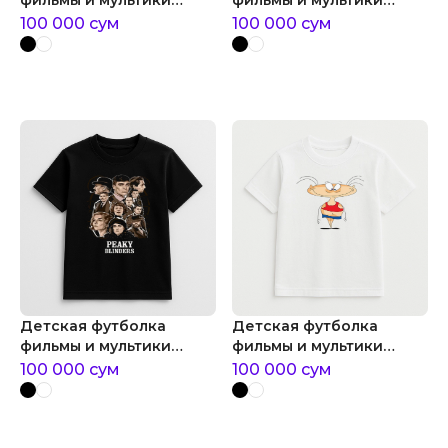
фильмы и мультики
фильмы и мультики
постер игра престолов
человек паук
100 000
сум
100 000
сум
Детская футболка
Детская футболка
фильмы и мультики
фильмы и мультики
плакат острые козырьки
масяня
100 000
сум
100 000
сум