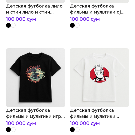
Детская футболка лило
Детская футболка
и стич лило и стич
фильмы и мультики dj
комикс disney
hulk
100 000
сум
100 000
сум
Детская футболка
Детская футболка
фильмы и мультики игра
фильмы и мультики
престолов: лед и
доктор ливси - kfc
100 000
сум
100 000
сум
пламень
edition