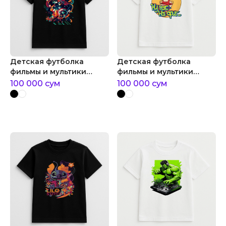
Детская футболка
Детская футболка
фильмы и мультики
фильмы и мультики
супер герои marvel
масяня: ну вас на фиг
100 000
сум
100 000
сум