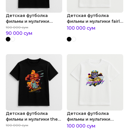
Детская футболка
Детская футболка
фильмы и мультики
фильмы и мультики fairly
мультяшные котики в
parrents
100 000
сум
100 000
сум
очках
90 000
сум
Детская футболка
Детская футболка
фильмы и мультики the
фильмы и мультики
incredibles
комиксы marvel танос
100 000
сум
100 000
сум