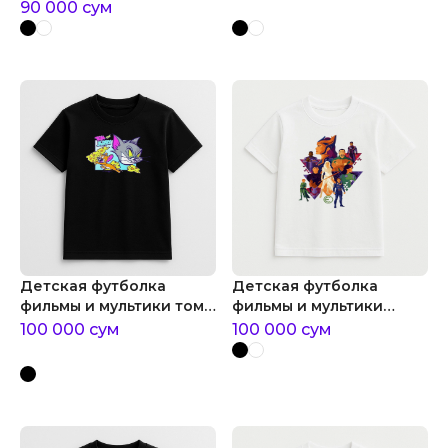
infinity
90 000
сум
Детская футболка
Детская футболка
фильмы и мультики том
фильмы и мультики
и джери
комиксы marvel eternals
100 000
сум
100 000
сум