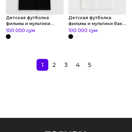
Детская футболка
Детская футболка
фильмы и мультики
фильмы и мультики бакс
капитан америка:
бани баскетболист
100 000
сум
100 000
сум
первый мститель
1
2
3
4
5