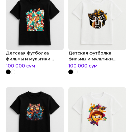
Детская футболка
Детская футболка
фильмы и мультики
фильмы и мультики
герои мышиного дома
трансформер bumblebee
100 000
сум
100 000
сум
walt disney