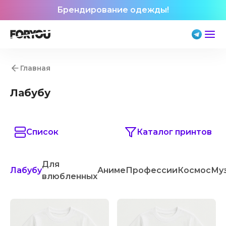
Брендирование одежды!
Главная
Лабубу
Список
Каталог принтов
Для
Лабубу
Аниме
Профессии
Космос
Му
влюбленных