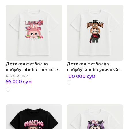
Детская футболка
Детская футболка
лабубу labubu i am cute
лабубу labubu уличный
парень
100 000
сум
100 000
сум
95 000
сум