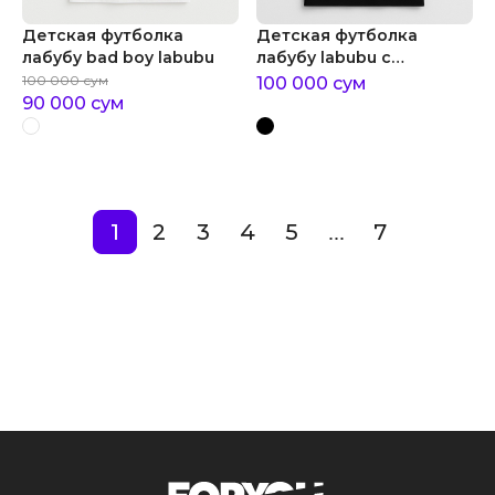
Детская футболка
Детская футболка
лабубу bad boy labubu
лабубу labubu с
надписями
100 000
сум
100 000
сум
90 000
сум
1
2
3
4
5
7
...