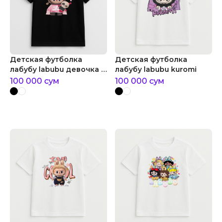
Детская футболка
Детская футболка
лабубу labubu девочка с
лабубу labubu kuromi
игрушкой
100 000
сум
100 000
сум