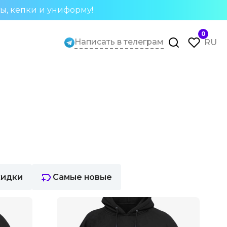
ты, кепки и униформу!
0
Написать в телеграм
RU
кидки
Самые новые