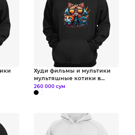
тики
Худи фильмы и мультики
мультяшные котики в
очках
260 000
сум