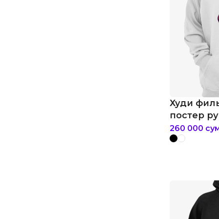
Худи фил
постер р
260 000
су