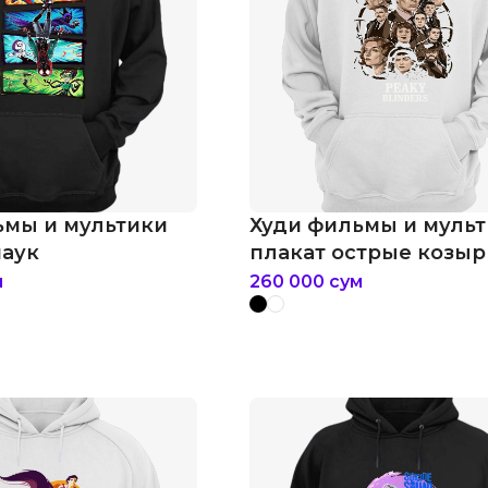
ьмы и мультики
Худи фильмы и муль
паук
плакат острые козыр
м
260 000
сум