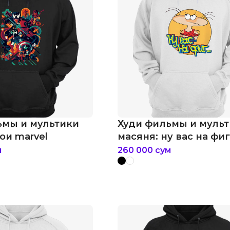
ьмы и мультики
Худи фильмы и муль
ои marvel
масяня: ну вас на фи
м
260 000
сум