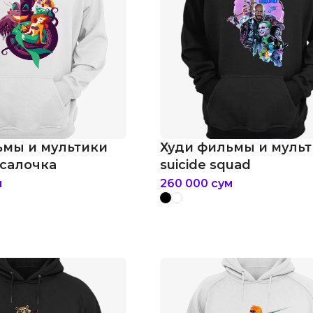
ьмы и мультики
Худи фильмы и муль
усалочка
suicide squad
м
260 000
сум