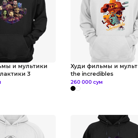
ьмы и мультики
Худи фильмы и муль
лактики 3
the incredibles
м
260 000
сум