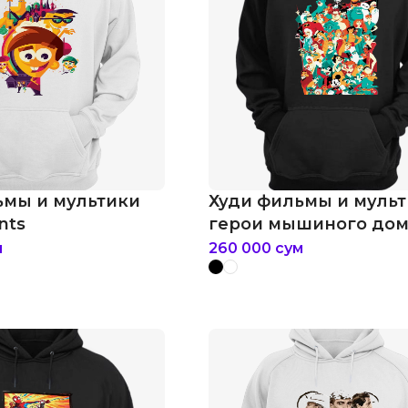
ьмы и мультики
Худи фильмы и муль
ents
герои мышиного дом
disney
м
260 000
сум