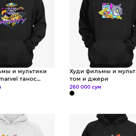
ьмы и мультики
Худи фильмы и муль
arvel танос
том и джери
м
260 000
сум