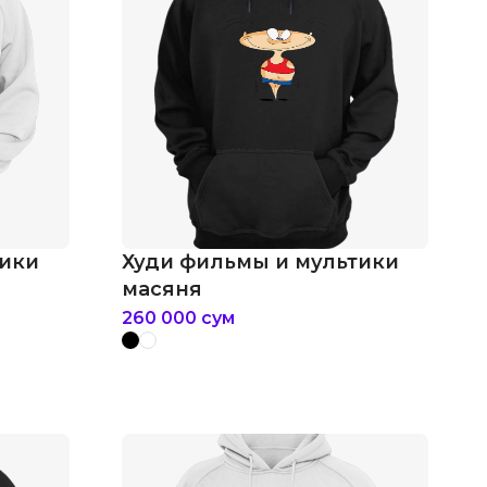
тики
Худи фильмы и мультики
г
масяня
260 000
сум