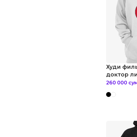
Худи фил
доктор лив
260 000
су