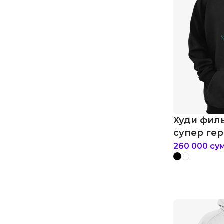
Худи фил
супер гер
260 000
су