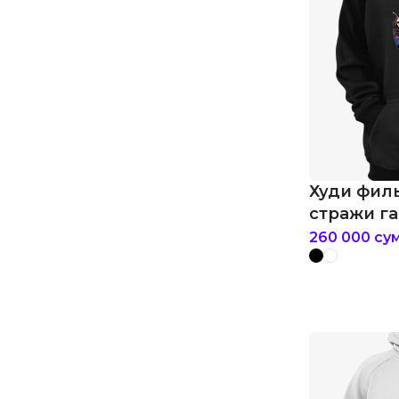
Худи фил
стражи га
260 000
су