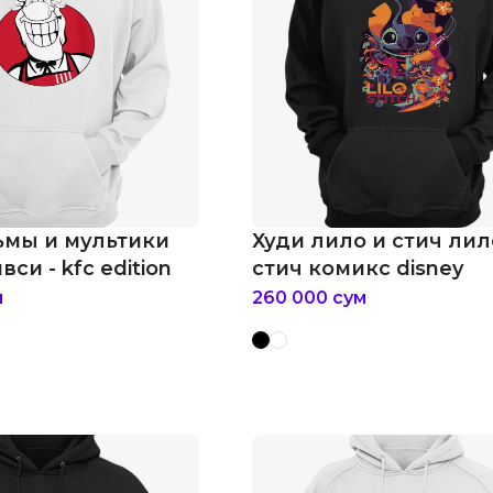
ьмы и мультики
Худи лило и стич лил
си - kfc edition
стич комикс disney
м
260 000
сум