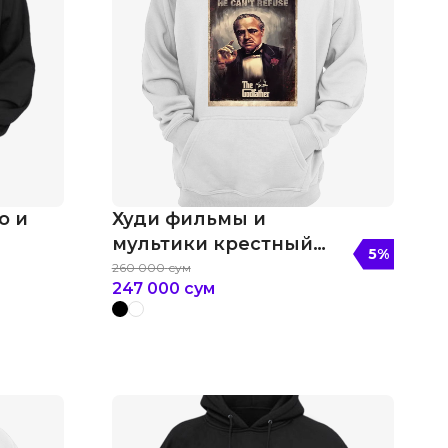
о и
Худи фильмы и
мультики крестный
5
%
отец
260 000
сум
247 000
сум