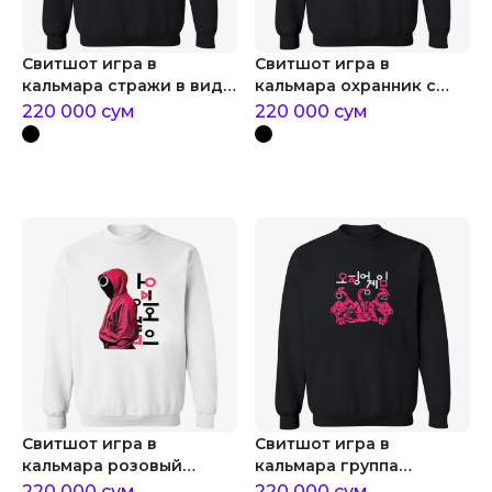
Свитшот игра в
Свитшот игра в
кальмара стражи в виде
кальмара охранник с
подтеков
фигурами
220 000
сум
220 000
сум
Свитшот игра в
Свитшот игра в
кальмара розовый
кальмара группа
страж
розовых охранников
220 000
сум
220 000
сум