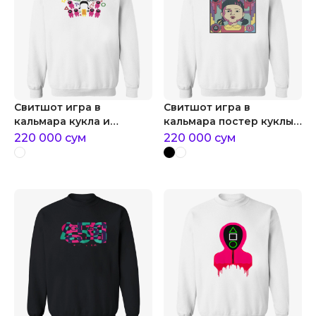
Свитшот игра в
Свитшот игра в
кальмара кукла и
кальмара постер куклы
охранники
ён хи
220 000
сум
220 000
сум