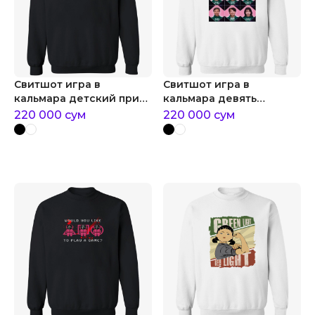
Свитшот игра в
Свитшот игра в
кальмара детский принт
кальмара девять
игра в кальмара
игроков
220 000
сум
220 000
сум