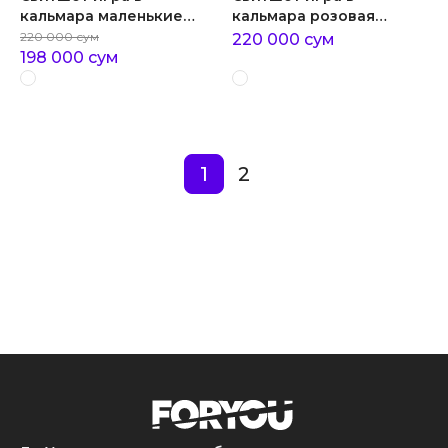
кальмара маленькие
кальмара розовая
охранники игра в
стража из игры в
220 000
сум
220 000
сум
кальмара
кальмара
198 000
сум
1
2