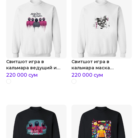
Свитшот игра в
Свитшот игра в
кальмара ведущий и
кальмара маска
охранники
ведущего игра в
220 000
сум
220 000
сум
кальмара