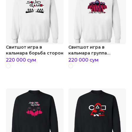
Свитшот игра в
Свитшот игра в
кальмара борьба сторон
кальмара группа
розовых страж
220 000
сум
220 000
сум