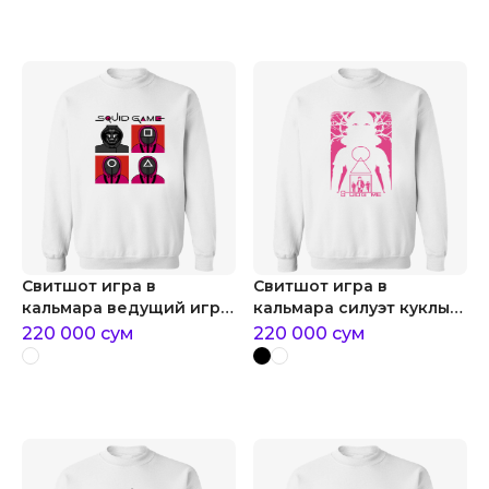
Свитшот игра в
Свитшот игра в
кальмара ведущий игры
кальмара силуэт куклы
и охранники
игра в кальмара
220 000
сум
220 000
сум