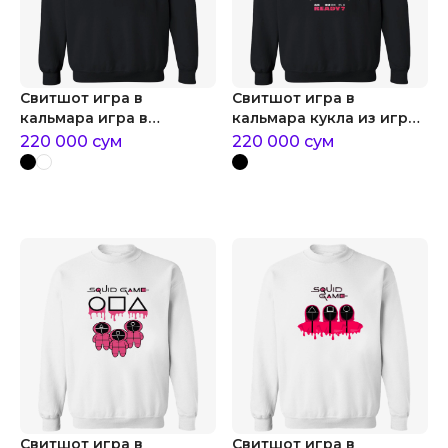
Свитшот игра в
Свитшот игра в
кальмара игра в
кальмара кукла из игры
кальмара охранники
в кальмара
220 000
сум
220 000
сум
Свитшот игра в
Свитшот игра в