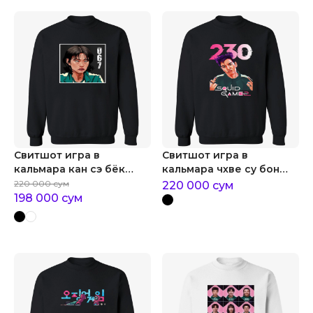
Свитшот игра в
Свитшот игра в
кальмара кан сэ бёк
кальмара чхве су бон
игрок №067
танос
220 000
сум
220 000
сум
198 000
сум