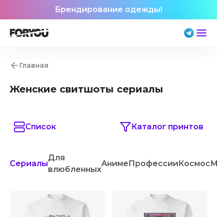
Брендирование одежды!
Главная
Женские свитшоты сериалы
Список
Каталог принтов
Для
Сериалы
Аниме
Профессии
Космос
М
влюбленных