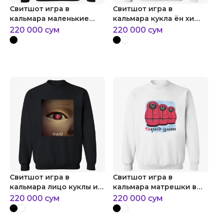
Свитшот игра в
Свитшот игра в
кальмара маленькие
кальмара кукла ён хи
розовые охранники
зеленый свет или
220 000
сум
220 000
сум
красный
Свитшот игра в
Свитшот игра в
кальмара лицо куклы из
кальмара матрешки в
игры в кальмара
виде охранников
220 000
сум
220 000
сум