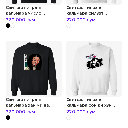
Свитшот игра в
Свитшот игра в
кальмара число
кальмара силуэт
участника
охранника
220 000
сум
220 000
сум
Свитшот игра в
Свитшот игра в
кальмара хан ми нё
кальмара сон ки хун
игрок №212
игрок №456
220 000
сум
220 000
сум