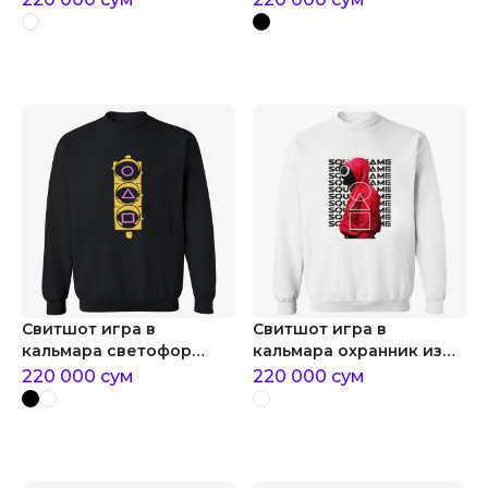
Свитшот игра в
Свитшот игра в
кальмара светофор
кальмара охранник из
фигур
игры в кальмара
220 000
сум
220 000
сум