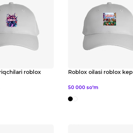
iqchilari roblox
Roblox oilasi roblox ke
m
50 000
so'm