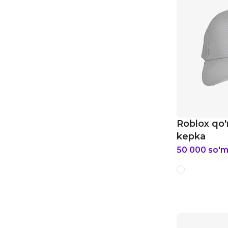
Roblox qo'r
kepka
50 000
so'