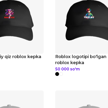
iy qiz roblox kepka
Roblox logotipi bo'lgan
roblox kepka
m
50 000
so'm