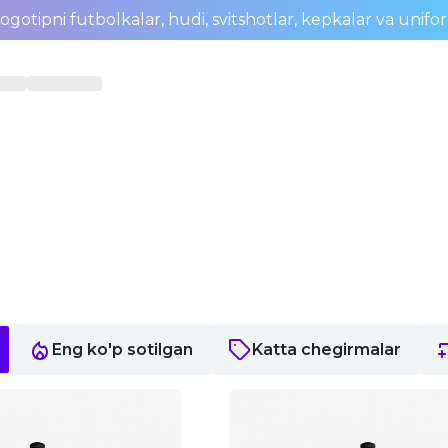
ogotipni futbolkalar, hudi, svitshotlar, kepkalar va unifo
Eng ko'p sotilgan
Katta chegirmalar