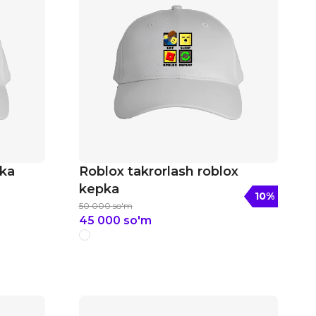
pka
Roblox takrorlash roblox
kepka
10
%
50 000
so'm
45 000
so'm