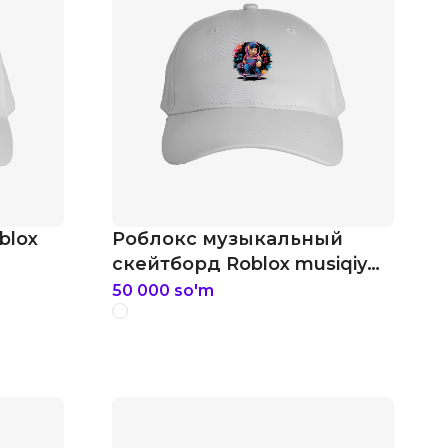
oblox
Роблокс музыкальный
скейтборд Roblox musiqiy
skeytbord roblox kepka
50 000
so'm