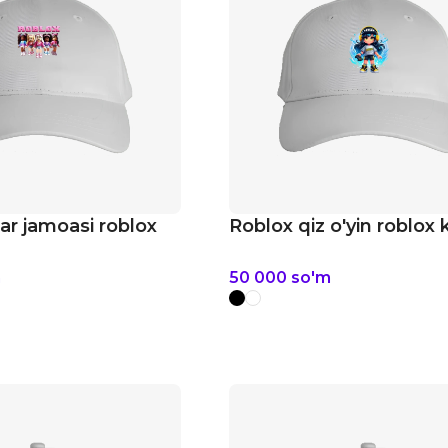
lar jamoasi roblox
Roblox qiz o'yin roblox
m
50 000
so'm