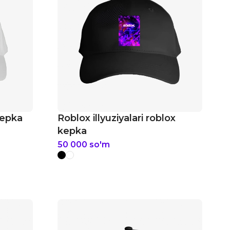
kepka
Roblox illyuziyalari roblox
kepka
50 000
so'm