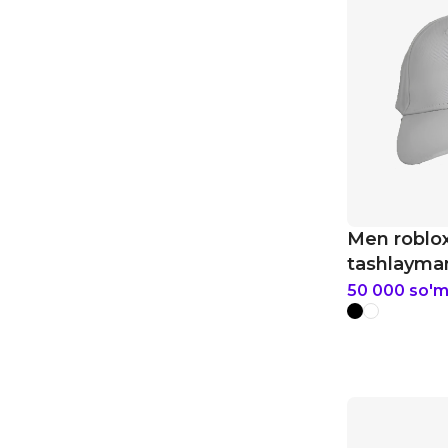
Men robloxn
tashlayma
50 000
so'