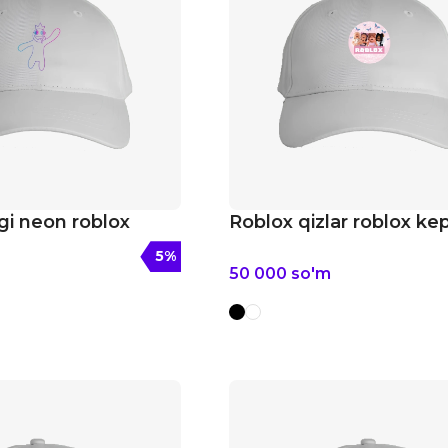
gi neon roblox
Roblox qizlar roblox ke
5
%
50 000
so'm