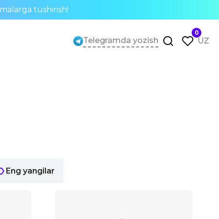
rmalarga tushirish!
0
Telegramda yozish
UZ
Eng yangilar