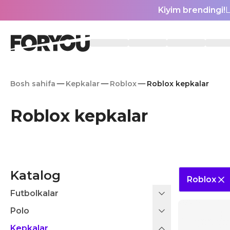
Kiyim brendingi!
L
Bosh sahifa
Kepkalar
Roblox
Roblox kepkalar
Roblox kepkalar
Katalog
Roblox
Futbolkalar
Polo
Kepkalar