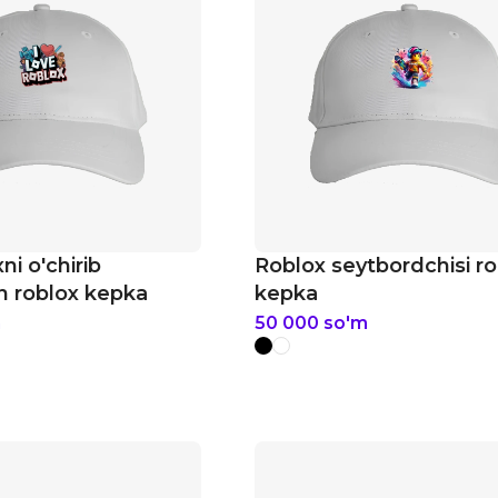
i o'chirib
Roblox seytbordchisi r
n roblox kepka
kepka
m
50 000
so'm