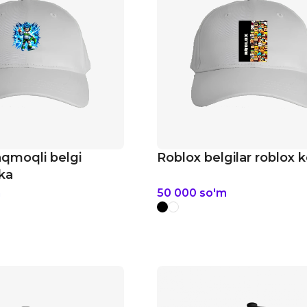
qmoqli belgi
Roblox belgilar roblox 
ka
m
50 000
so'm