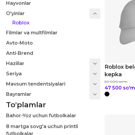
Hayvonlar
O'yinlar
Roblox
Filmlar va multfilmlar
Avto-Moto
Anti-Brend
Hazillar
Roblox bel
Seriya
kepka
50 000
so'm
Mavsum tendentsiyalari
47 500
so'm
Bayramlar
To'plamlar
Bahor-Yoz uchun futbolkalar
8 martga sovg'a uchun printli
futbolkalar