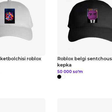
ketbolchisi roblox
Roblox belgi sentchous
kepka
m
50 000
so'm