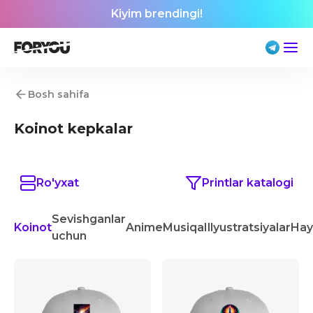
Kiyim brendingi!
Bosh sahifa
Koinot kepkalar
Ro'yxat
Printlar katalogi
Sevishganlar
Koinot
Anime
Musiqa
Illyustratsiyalar
Hay
uchun