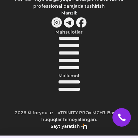
professional darajada tushirish
Manzil
:
Mahsulotlar
Ma'lumot
2026
© foryou.uz -
«TRINITY PRO» MCHJ. Barcha
huquqlar himoyalangan.
Sayt yaratish -