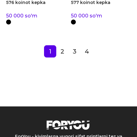
576 koinot kepka
577 koinot kepka
50 000
so'm
50 000
so'm
1
2
3
4
ForYou - kiyimlarga yuqori sifat printlarni tez va