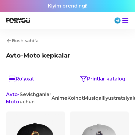
Kiyim brendingi!
Bosh sahifa
Avto-Moto kepkalar
Ro'yxat
Printlar katalogi
Avto-
Sevishganlar
Anime
Koinot
Musiqa
Illyustratsiyal
Moto
uchun