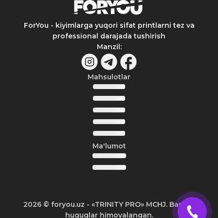
ForYou - kiyimlarga yuqori sifat printlarni tez va
professional darajada tushirish
Manzil
:
Mahsulotlar
Ma'lumot
2026
© foryou.uz -
«TRINITY PRO» MCHJ. Barcha
huquqlar himoyalangan.