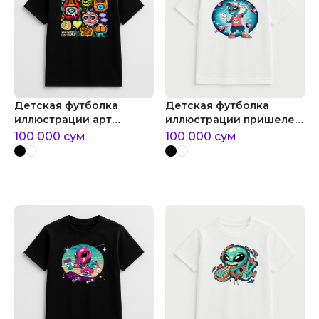
Детская футболка
Детская футболка
иллюстрации арт
иллюстрации пришелец
монстров
в стиле хип-хоп
100 000
сум
100 000
сум