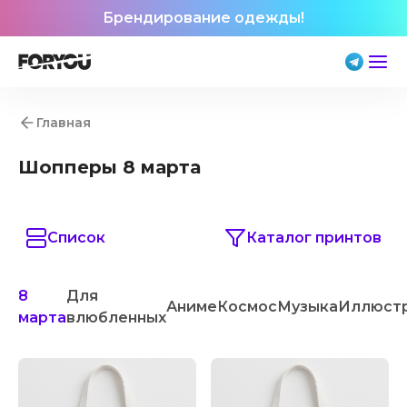
Брендирование одежды!
Главная
Шопперы 8 марта
Список
Каталог принтов
8
Для
Аниме
Космос
Музыка
Иллюст
марта
влюбленных