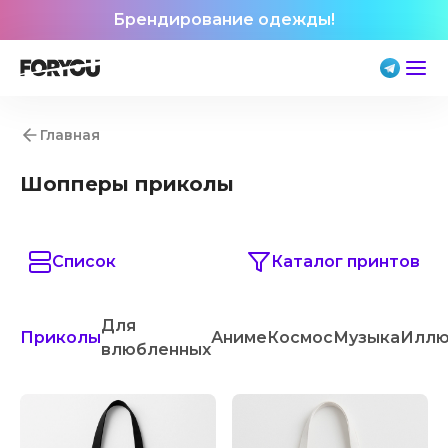
Брендирование одежды!
Главная
Шопперы приколы
Список
Каталог принтов
Для
Приколы
Аниме
Космос
Музыка
Иллю
влюбленных