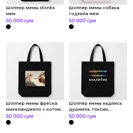
Шоппер мемы stonks
Шоппер мемы собака
мем
годзила мем
50 000
сум
50 000
сум
Шоппер мемы фреска
Шоппер мемы надпись
микеланджело с котом
душнила, токсик,
мем
аналитик
50 000
сум
50 000
сум