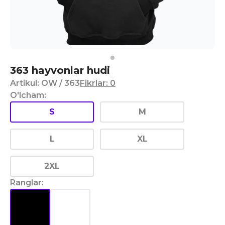
363 hayvonlar hudi
Artikul
:
OW
/ 363
Fikrlar
:
0
O'lcham
:
S
M
L
XL
2XL
Ranglar
: