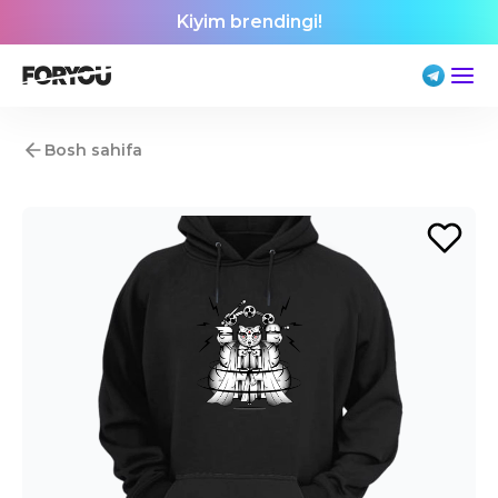
Kiyim brendingi!
Bosh sahifa