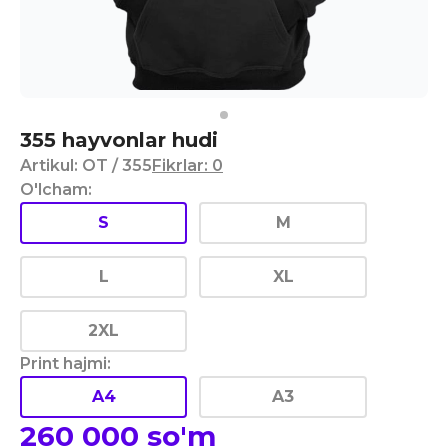
355 hayvonlar hudi
Artikul
:
OT
/ 355
Fikrlar
:
0
O'lcham
:
S
M
L
XL
2XL
Print hajmi
:
A4
A3
260 000
so'm