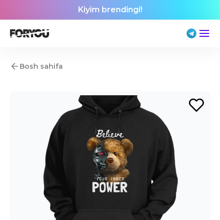
Kiyim brendingi!
Bosh sahifa