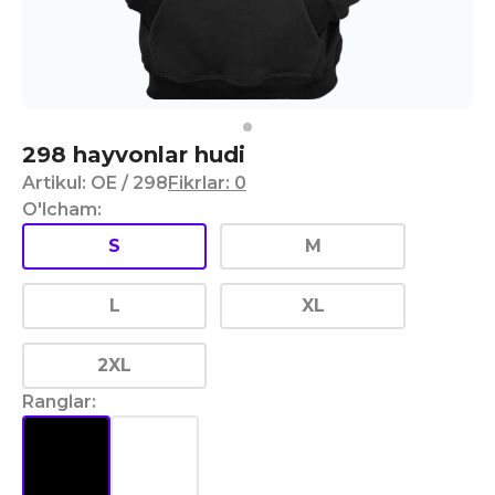
298 hayvonlar hudi
Artikul
:
OE
/ 298
Fikrlar
:
0
O'lcham
:
S
M
L
XL
2XL
Ranglar
: