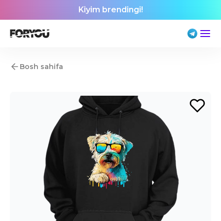
Kiyim brendingi!
Bosh sahifa