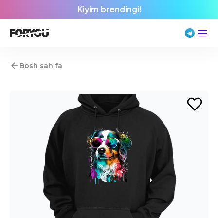
Kiyim brendingi!
Bosh sahifa