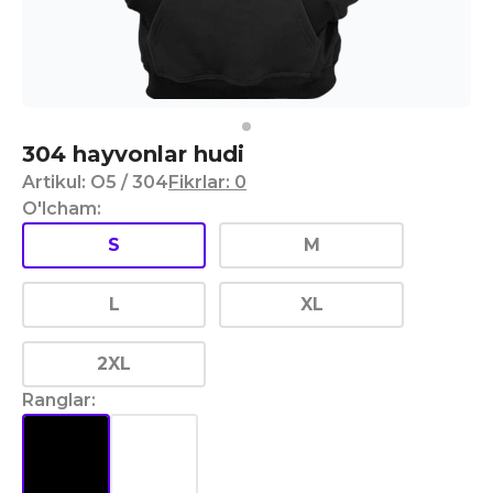
304 hayvonlar hudi
Artikul
:
O5
/ 304
Fikrlar
:
0
O'lcham
:
S
M
L
XL
2XL
Ranglar
: