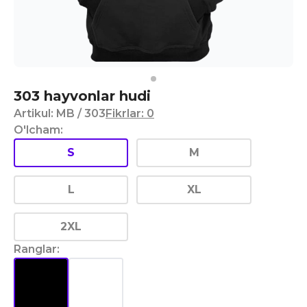
303 hayvonlar hudi
Artikul
:
MB
/ 303
Fikrlar
:
0
O'lcham
:
S
M
L
XL
2XL
Ranglar
: