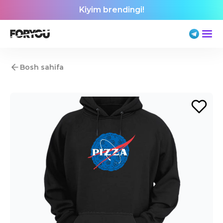
Kiyim brendingi!
Bosh sahifa