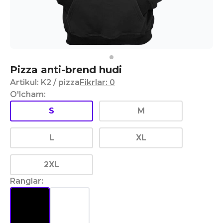
Pizza anti-brend hudi
Artikul
:
K2
/ pizza
Fikrlar
:
0
O'lcham
:
S
M
L
XL
2XL
Ranglar
: