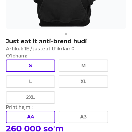
Just eat it anti-brend hudi
Artikul
:
1E
/ justeatit
Fikrlar
:
0
O'lcham
:
S
M
L
XL
2XL
Print hajmi
:
A4
A3
260 000
so'm