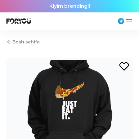
Kiyim brendingi!
Bosh sahifa