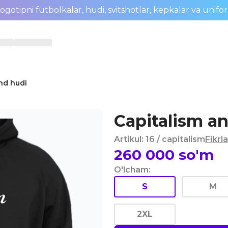
ogotipni futbolkalar, hudi, svitshotlar, kepkalar va unifo
nd hudi
Capitalism an
Artikul
:
16
/ capitalism
Fikrla
260 000
so'm
O'lcham
:
S
M
2XL