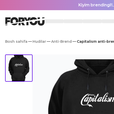
Kiyim brendingi!
L
Bosh sahifa
Hudilar
Anti-Brend
Capitalism anti-bre