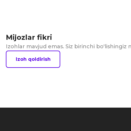
Mijozlar fikri
Izohlar mavjud emas. Siz birinchi bo'lishingi
Izoh qoldirish