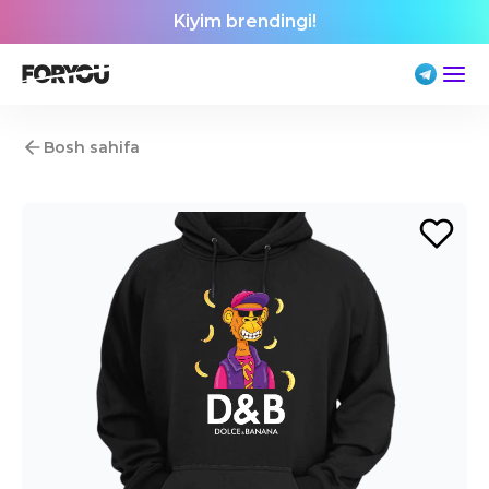
Kiyim brendingi!
Bosh sahifa