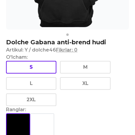
Dolche Gabana anti-brend hudi
Artikul
:
Y
/ dolche46
Fikrlar
:
0
O'lcham
:
S
M
L
XL
2XL
Ranglar
: