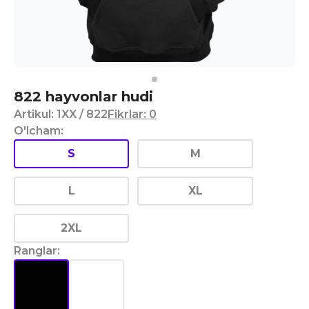
822 hayvonlar hudi
Artikul
:
1XX
/ 822
Fikrlar
:
0
O'lcham
:
S
M
L
XL
2XL
Ranglar
: