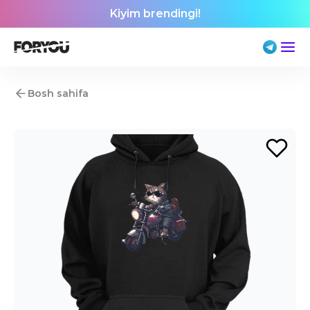
Kiyim brendingi!
Bosh sahifa