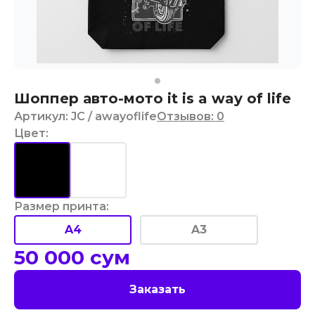
Шоппер авто-мото it is a way of life
Артикул
:
JC
/ awayoflife
Отзывов
:
0
Цвет
:
Размер принта
:
A4
A3
50 000
сум
Заказать