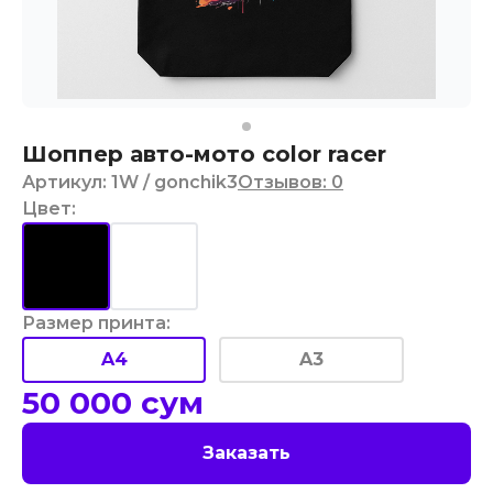
Шоппер авто-мото color racer
Артикул
:
1W
/ gonchik3
Отзывов
:
0
Цвет
:
Размер принта
:
A4
A3
50 000
сум
Заказать