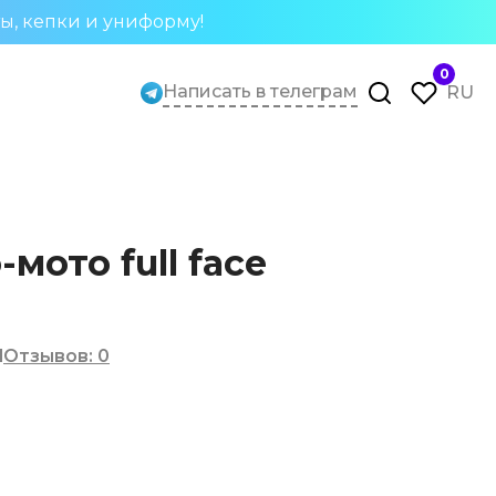
ты, кепки и униформу!
0
Написать в телеграм
RU
мото full face
l
Отзывов
:
0