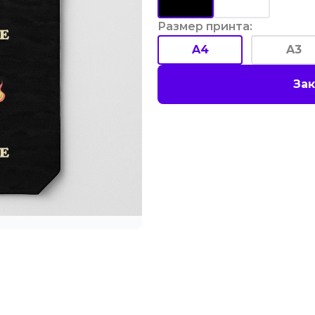
Размер принта
:
A4
A3
Зак