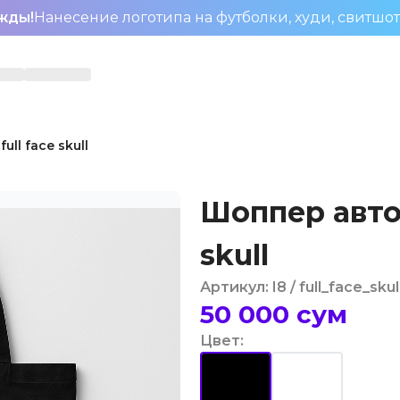
жды!
Нанесение логотипа на футболки, худи, свитшо
ll face skull
Шоппер авто-
skull
Артикул
:
I8
/ full_face_skul
50 000
сум
Цвет
: