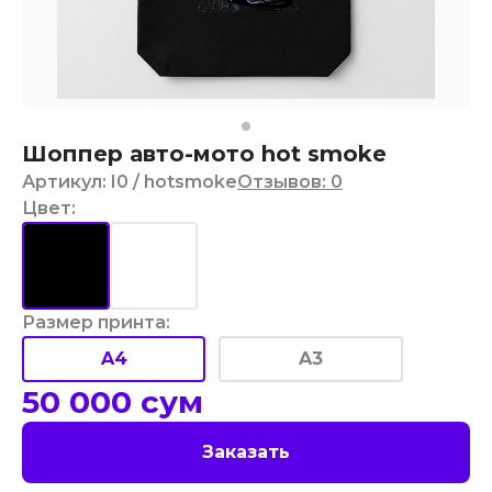
Шоппер авто-мото hot smoke
Артикул
:
I0
/ hotsmoke
Отзывов
:
0
Цвет
:
Размер принта
:
A4
A3
50 000
сум
Заказать