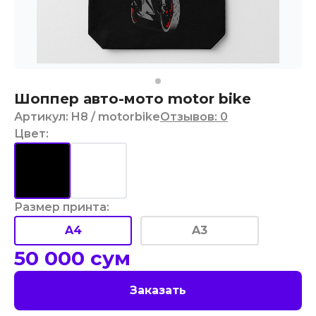
Шоппер авто-мото motor bike
Артикул
:
H8
/ motorbike
Отзывов
:
0
Цвет
:
Размер принта
:
A4
A3
50 000
сум
Заказать