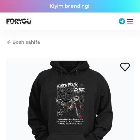
Kiyim brendingi!
Bosh sahifa