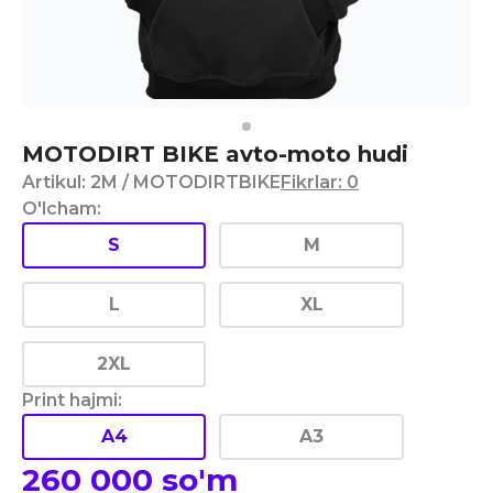
MOTODIRT BIKE avto-moto hudi
Artikul
:
2M
/ MOTODIRTBIKE
Fikrlar
:
0
O'lcham
:
S
M
L
XL
2XL
Print hajmi
:
A4
A3
260 000
so'm