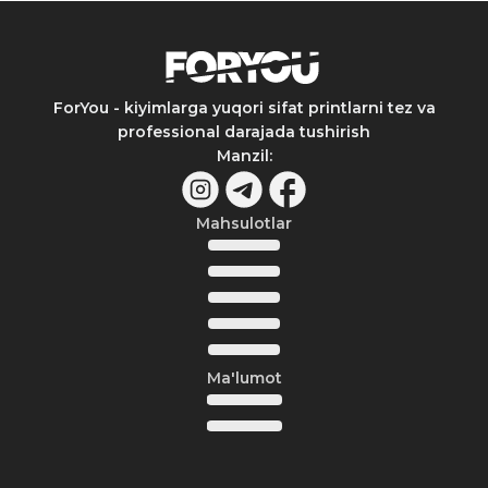
ForYou - kiyimlarga yuqori sifat printlarni tez va
professional darajada tushirish
Manzil
:
Mahsulotlar
Ma'lumot