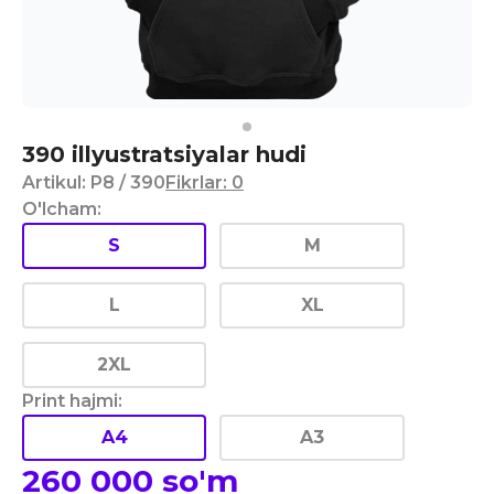
390 illyustratsiyalar hudi
Artikul
:
P8
/ 390
Fikrlar
:
0
O'lcham
:
S
M
L
XL
2XL
Print hajmi
:
A4
A3
260 000
so'm