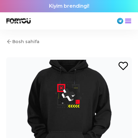
Kiyim brendingi!
Bosh sahifa