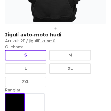
Jiguli avto-moto hudi
Artikul
:
2E
/ jiguli
Fikrlar
:
0
O'lcham
:
S
M
L
XL
2XL
Ranglar
: