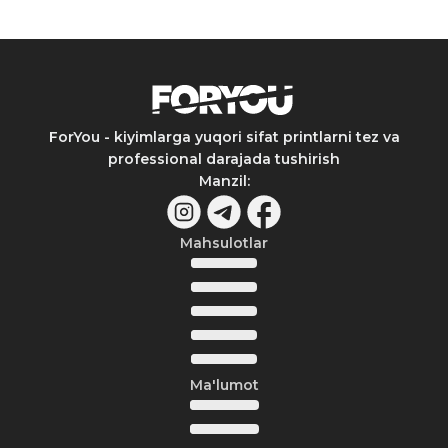
ForYou - kiyimlarga yuqori sifat printlarni tez va
professional darajada tushirish
Manzil
:
Mahsulotlar
Ma'lumot