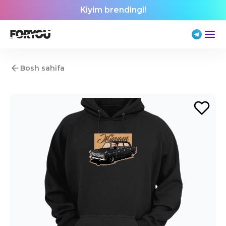
Kiyim brendingi!
Bosh sahifa