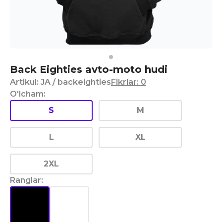
Back Eighties avto-moto hudi
Artikul
:
JA
/ backeighties
Fikrlar
:
0
O'lcham
:
S
M
L
XL
2XL
Ranglar
: