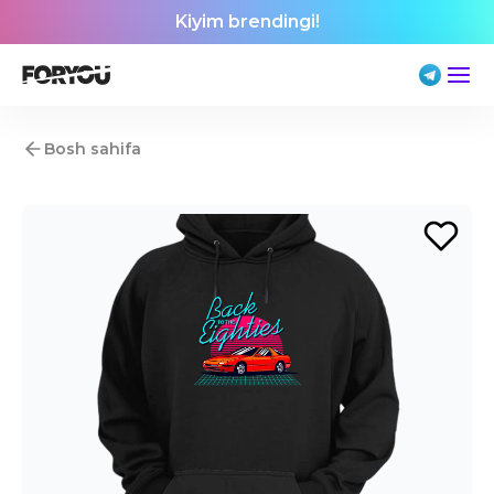
Kiyim brendingi!
Bosh sahifa