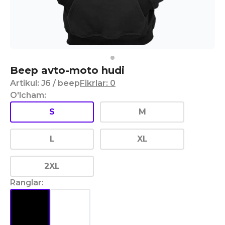
Beep avto-moto hudi
Artikul
:
J6
/ beep
Fikrlar
:
0
O'lcham
:
S
M
L
XL
2XL
Ranglar
: