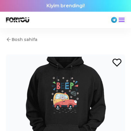
Kiyim brendingi!
Bosh sahifa