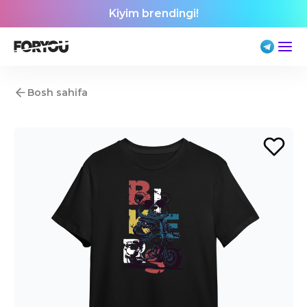
Kiyim brendingi!
Bosh sahifa