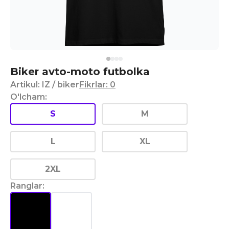
Biker avto-moto futbolka
Artikul
:
IZ
/ biker
Fikrlar
:
0
O'lcham
:
S
M
L
XL
2XL
Ranglar
: