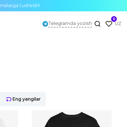
rmalarga tushirish!
0
Telegramda yozish
UZ
Eng yangilar