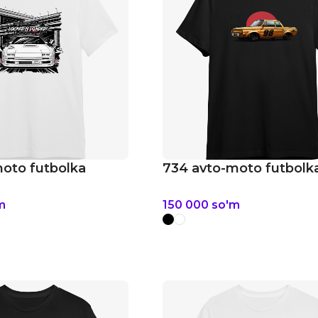
oto futbolka
734 avto-moto futbolk
m
150 000
so'm