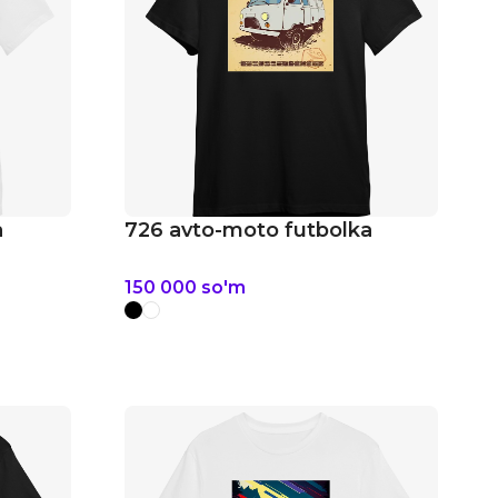
a
726 avto-moto futbolka
150 000
so'm