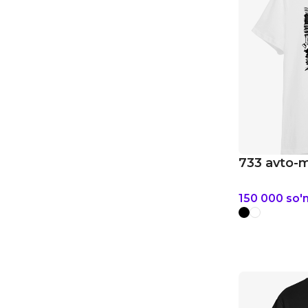
733 avto-m
150 000
so'