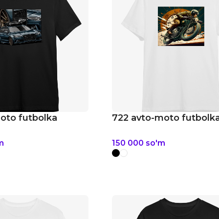
oto futbolka
722 avto-moto futbolk
m
150 000
so'm