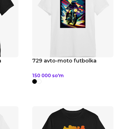
a
729 avto-moto futbolka
150 000
so'm