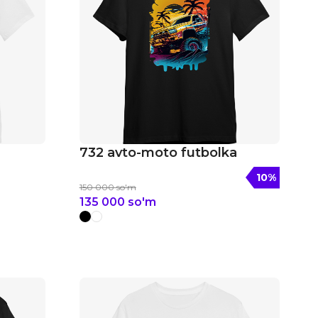
732 avto-moto futbolka
10
%
150 000
so'm
135 000
so'm