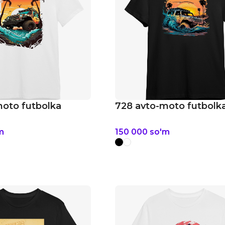
moto futbolka
728 avto-moto futbolk
m
150 000
so'm