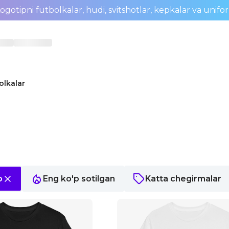
ogotipni futbolkalar, hudi, svitshotlar, kepkalar va unifo
olkalar
o
Eng ko'p sotilgan
Katta chegirmalar