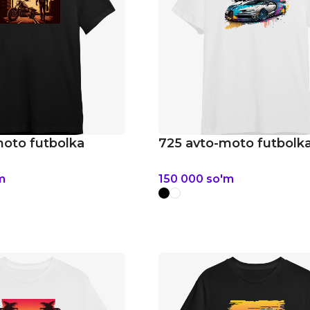
moto futbolka
725 avto-moto futbolk
m
150 000
so'm