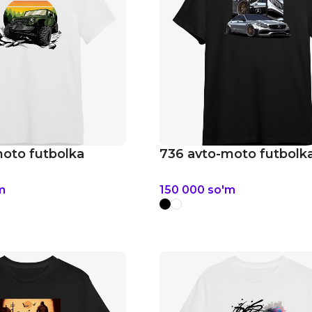
oto futbolka
736 avto-moto futbolk
m
150 000
so'm