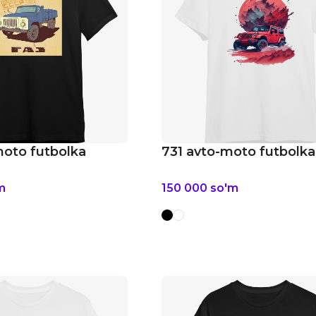
moto futbolka
731 avto-moto futbolka
m
150 000
so'm