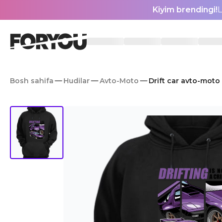
Kiyim brendingi!
L
Bosh sahifa
Hudilar
Avto-Moto
Drift car avto-moto