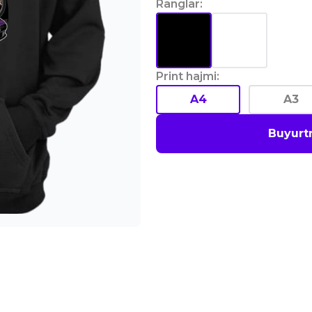
Ranglar
:
Print hajmi
:
A4
A3
Buyurt