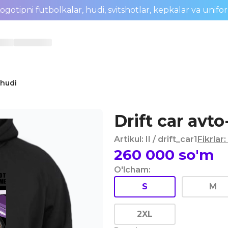
ogotipni futbolkalar, hudi, svitshotlar, kepkalar va unifo
 hudi
Drift car avt
Artikul
:
II
/ drift_car1
Fikrlar
:
260 000
so'm
O'lcham
:
S
M
2XL