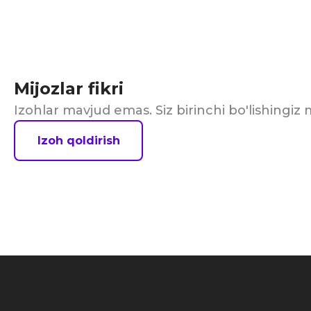
Mijozlar fikri
Izohlar mavjud emas. Siz birinchi bo'lishingi
Izoh qoldirish