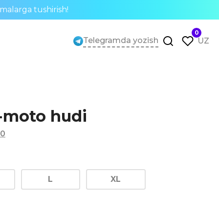
rmalarga tushirish!
0
Telegramda yozish
UZ
o-moto hudi
0
L
XL