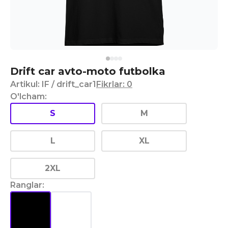
Drift car avto-moto futbolka
Artikul
:
IF
/ drift_car1
Fikrlar
:
0
O'lcham
:
S
M
L
XL
2XL
Ranglar
: