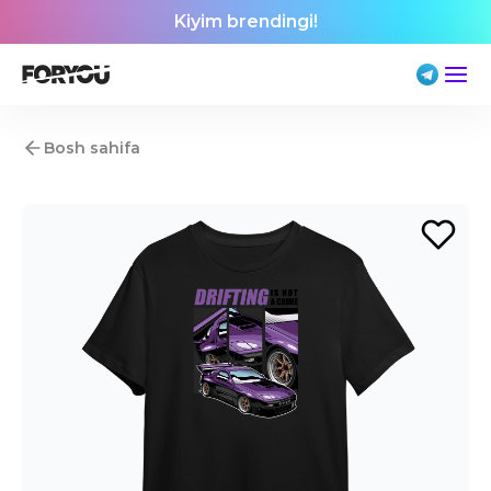
Kiyim brendingi!
Bosh sahifa