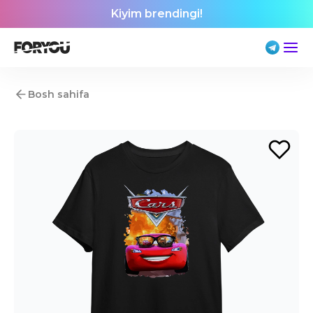
Kiyim brendingi!
Bosh sahifa