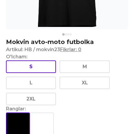
Mokvin avto-moto futbolka
Artikul
:
HB
/ mokvin23
Fikrlar
:
0
O'lcham
:
S
M
L
XL
2XL
Ranglar
: