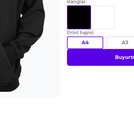
Ranglar
:
Print hajmi
:
A4
A3
Buyurt