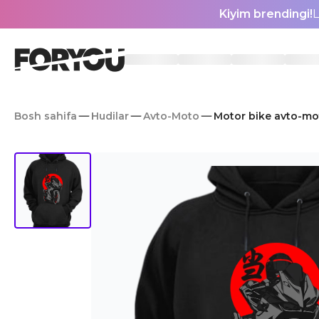
Kiyim brendingi!
L
Bosh sahifa
Hudilar
Avto-Moto
Motor bike avto-mo