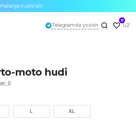
rmalarga tushirish!
0
Telegramda yozish
UZ
vto-moto hudi
lar
:
0
L
XL