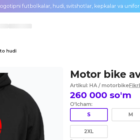
ogotipni futbolkalar, hudi, svitshotlar, kepkalar va unifo
to hudi
Motor bike a
Artikul
:
HA
/ motorbike
Fikr
260 000
so'm
O'lcham
:
S
M
2XL