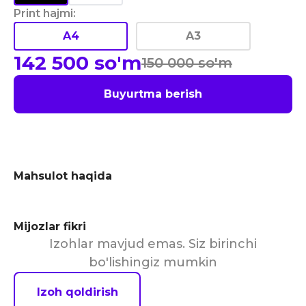
Print hajmi
:
A4
A3
142 500
so'm
150 000
so'm
Buyurtma berish
Mahsulot haqida
Mijozlar fikri
Izohlar mavjud emas. Siz birinchi
bo'lishingiz mumkin
Izoh qoldirish