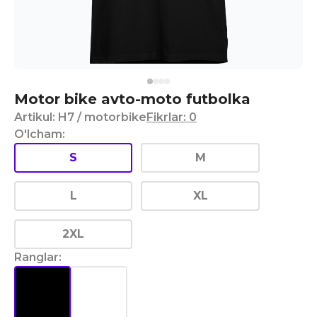
Motor bike avto-moto futbolka
Artikul
:
H7
/ motorbike
Fikrlar
:
0
O'lcham
:
S
M
L
XL
2XL
Ranglar
: