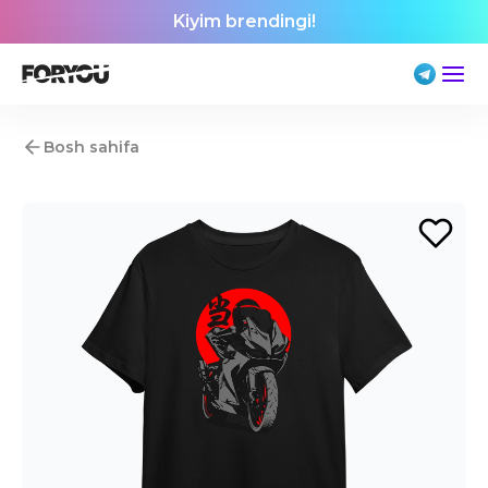
Kiyim brendingi!
Bosh sahifa