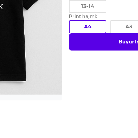
13-14
Print hajmi
:
A4
A3
Buyurt