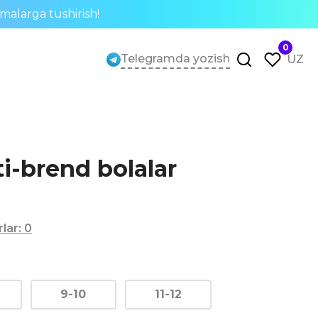
rmalarga tushirish!
0
Telegramda yozish
UZ
i-brend bolalar
rlar
:
0
9-10
11-12