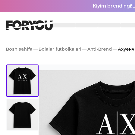
Kiyim brendingi!
L
Bosh sahifa
Bolalar futbolkalari
Anti-Brend
Ахуенчи