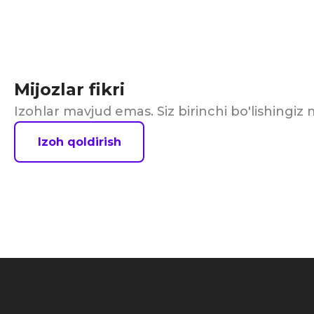
Mijozlar fikri
Izohlar mavjud emas. Siz birinchi bo'lishingi
Izoh qoldirish