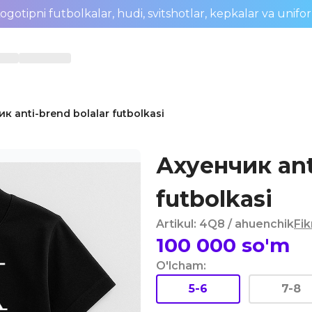
ogotipni futbolkalar, hudi, svitshotlar, kepkalar va unifo
к anti-brend bolalar futbolkasi
Ахуенчик ant
futbolkasi
Artikul
:
4Q8
/ ahuenchik
Fik
100 000
so'm
O'lcham
:
5-6
7-8