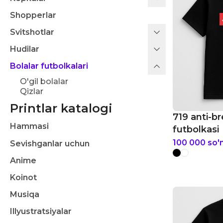
Shopperlar
Svitshotlar
Hudilar
Bolalar futbolkalari
O'gil bolalar
Qizlar
Printlar katalogi
719 anti-br
Hammasi
futbolkasi
100 000
so'
Sevishganlar uchun
Anime
Koinot
Musiqa
Illyustratsiyalar