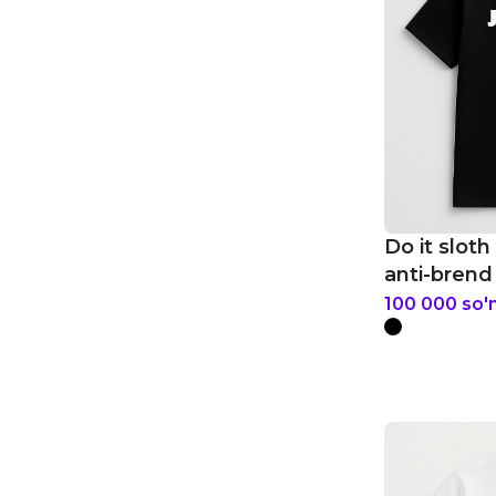
Do it sloth
anti-brend 
100 000
so'