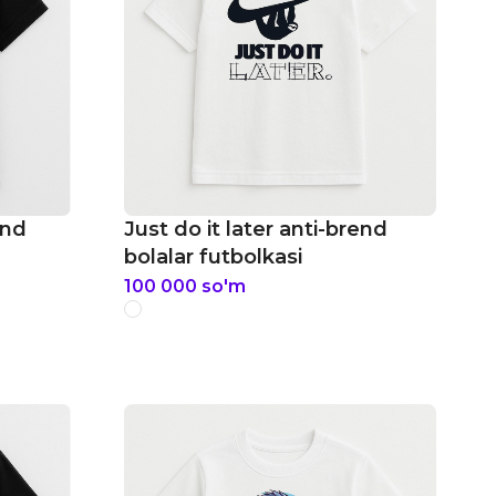
end
Just do it later anti-brend
bolalar futbolkasi
100 000
so'm