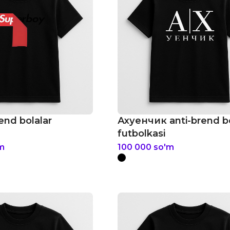
end bolalar
Ахуенчик anti-brend bo
futbolkasi
m
100 000
so'm