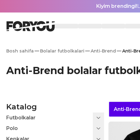
Kiyim brendingi!
L
Bosh sahifa
Bolalar futbolkalari
Anti-Brend
Anti-Br
Anti-Brend bolalar futbolk
Katalog
Anti-Bren
Futbolkalar
Polo
Kepkalar