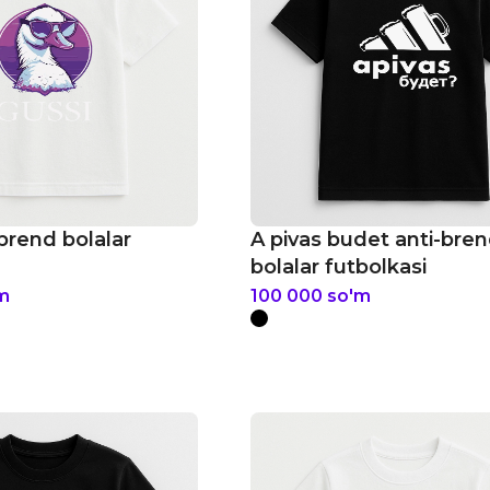
-brend bolalar
A pivas budet anti-bre
bolalar futbolkasi
m
100 000
so'm