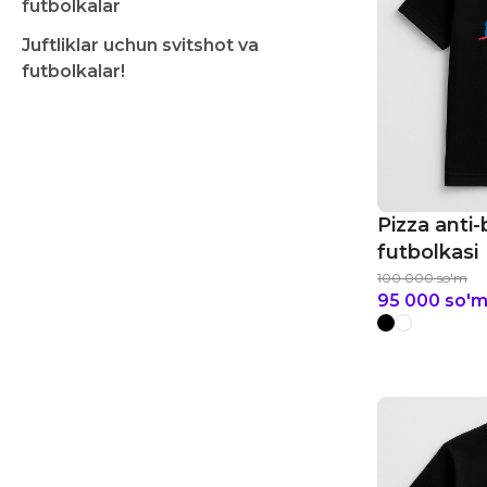
futbolkalar
Juftliklar uchun svitshot va
futbolkalar!
Pizza anti-
futbolkasi
100 000
so'm
95 000
so'