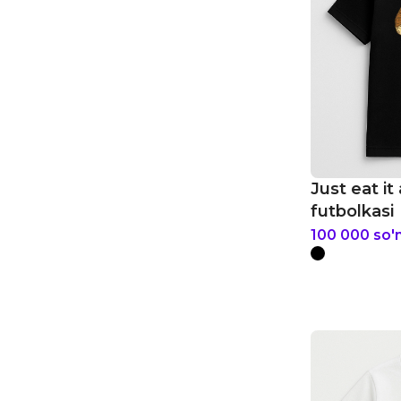
Just eat it
futbolkasi
100 000
so'