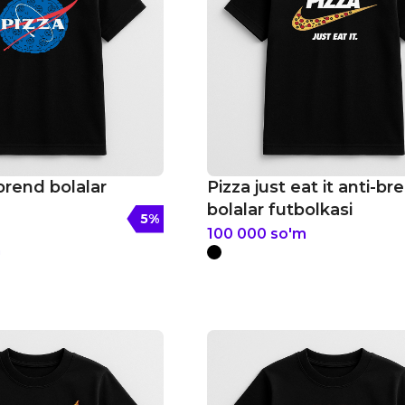
brend bolalar
Pizza just eat it anti-br
bolalar futbolkasi
5
%
100 000
so'm
m