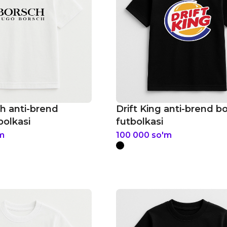
h anti-brend
Drift King anti-brend bo
bolkasi
futbolkasi
m
100 000
so'm