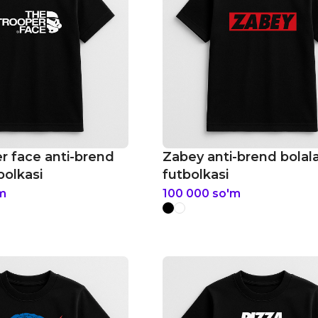
r face anti-brend
Zabey anti-brend bolal
bolkasi
futbolkasi
m
100 000
so'm