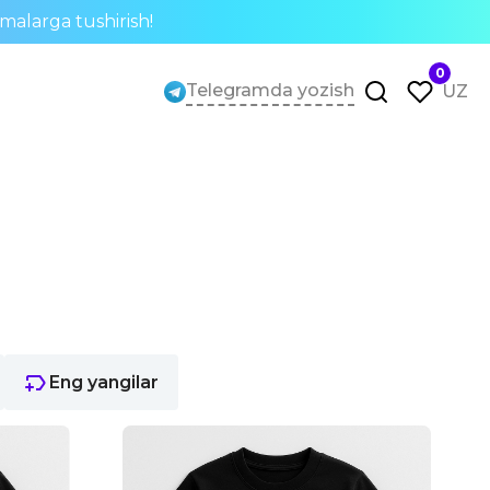
rmalarga tushirish!
0
Telegramda yozish
UZ
Eng yangilar