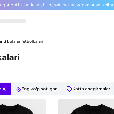
ogotipni futbolkalar, hudi, svitshotlar, kepkalar va unifo
end bolalar futbolkalari
alari
d
Eng ko'p sotilgan
Katta chegirmalar