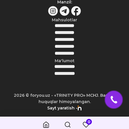
Manzil
:
Mahsulotlar
Ma'lumot
2026
© foryou.uz -
«TRINITY PRO» MCHJ. Barcha
huquqlar himoyalangan.
Sayt yaratish -
0