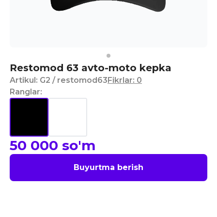
Restomod 63 avto-moto kepka
Artikul
:
G2
/ restomod63
Fikrlar
:
0
Ranglar
:
50 000
so'm
Buyurtma berish