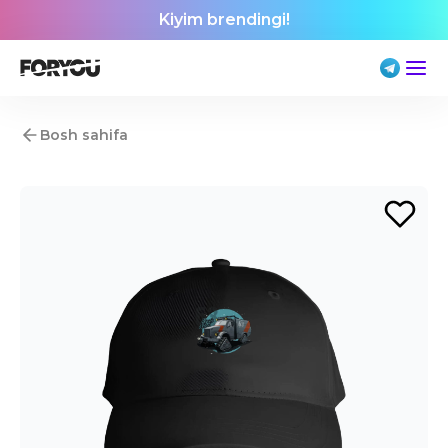
Kiyim brendingi!
Bosh sahifa