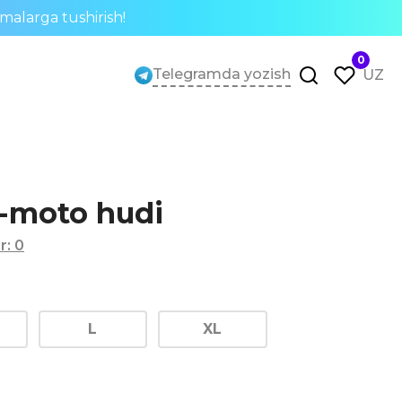
rmalarga tushirish!
0
Telegramda yozish
UZ
o-moto hudi
ar
:
0
L
XL