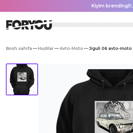
Kiyim brendingi!
L
Bosh sahifa
Hudilar
Avto-Moto
Jiguli 06 avto-moto