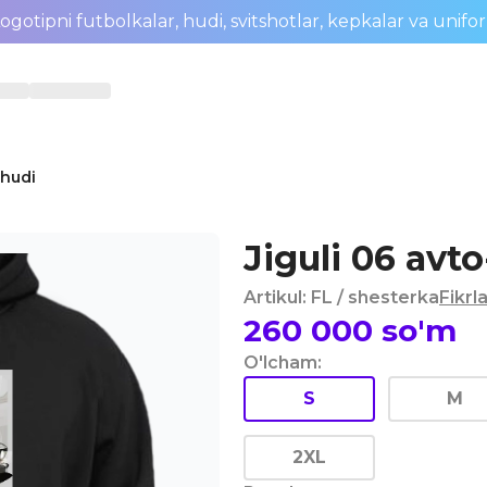
ogotipni futbolkalar, hudi, svitshotlar, kepkalar va unifo
 hudi
Jiguli 06 avt
Artikul
:
FL
/ shesterka
Fikrl
260 000
so'm
O'lcham
:
S
M
2XL