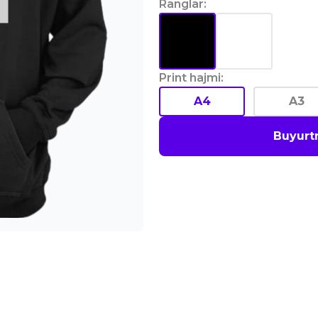
Ranglar
:
Print hajmi
:
A4
A3
Buyurt