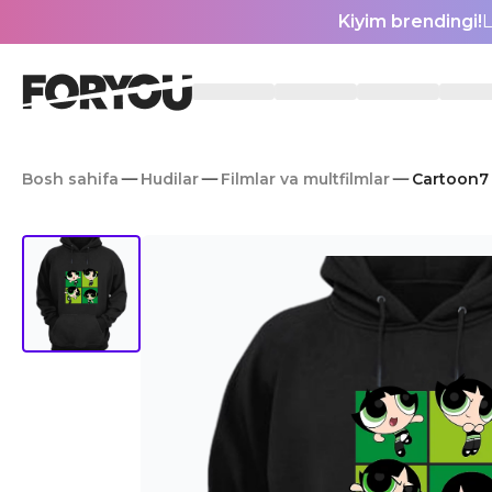
Kiyim brendingi!
L
Bosh sahifa
Hudilar
Filmlar va multfilmlar
Cartoon7 f