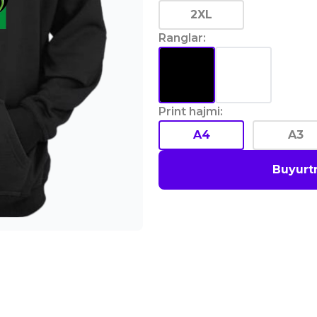
2XL
Ranglar
:
Print hajmi
:
A4
A3
Buyurt