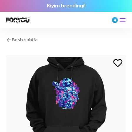
Kiyim brendingi!
Bosh sahifa