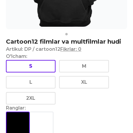
Cartoon12 filmlar va multfilmlar hudi
Artikul
:
DP
/ cartoon12
Fikrlar
:
0
O'lcham
:
S
M
L
XL
2XL
Ranglar
: