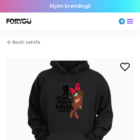
Kiyim brendingi!
Bosh sahifa