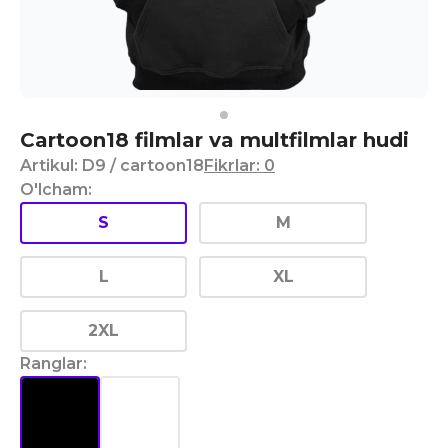
Cartoon18 filmlar va multfilmlar hudi
Artikul
:
D9
/ cartoon18
Fikrlar
:
0
O'lcham
:
S
M
L
XL
2XL
Ranglar
: