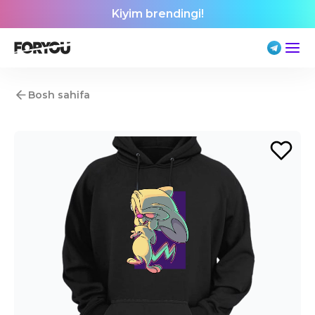
Kiyim brendingi!
Bosh sahifa