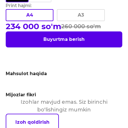
Print hajmi
:
A4
A3
234 000
so'm
260 000
so'm
Buyurtma berish
Mahsulot haqida
Mijozlar fikri
Izohlar mavjud emas. Siz birinchi
bo'lishingiz mumkin
Izoh qoldirish