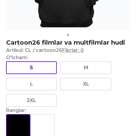
Cartoon26 filmlar va multfilmlar hudi
Artikul
:
CL
/ cartoon26
Fikrlar
:
0
O'lcham
:
S
M
L
XL
2XL
Ranglar
: