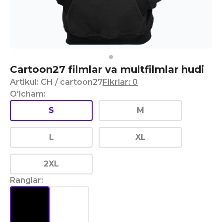
Cartoon27 filmlar va multfilmlar hudi
Artikul
:
CH
/ cartoon27
Fikrlar
:
0
O'lcham
:
S
M
L
XL
2XL
Ranglar
: