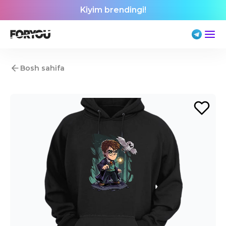
Kiyim brendingi!
Bosh sahifa