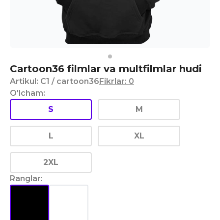
Cartoon36 filmlar va multfilmlar hudi
Artikul
:
C1
/ cartoon36
Fikrlar
:
0
O'lcham
:
S
M
L
XL
2XL
Ranglar
: