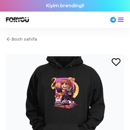
Kiyim brendingi!
Bosh sahifa